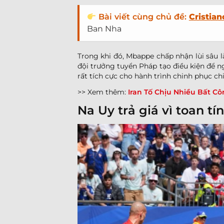
Bài viết cùng chủ đề:
Cristia
Ban Nha
Trong khi đó, Mbappe chấp nhận lùi sâu 
đội trưởng tuyển Pháp tạo điều kiện để ng
rất tích cực cho hành trình chinh phục ch
>> Xem thêm:
Iran Tố Chịu Nhiều Bất C
Na Uy trả giá vì toan tí