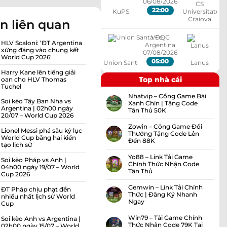
06/08/2026
CS
22:00
KuPS
Universitatea
Craiova
in liên quan
VĐQG
HLV Scaloni: ‘ĐT Argentina
Argentina
xứng đáng vào chung kết
07/08/2026
World Cup 2026’
05:00
Union Santa Fe
Lanus
Harry Kane lên tiếng giải
Top nhà cái
oan cho HLV Thomas
Tuchel
Nhatvip – Cổng Game Bài
Soi kèo Tây Ban Nha vs
Xanh Chín | Tặng Code
Argentina | 02h00 ngày
Tân Thủ 50K
20/07 – World Cup 2026
Zowin – Cổng Game Đổi
Lionel Messi phá sâu kỷ lục
Thưởng Tặng Code Lên
World Cup bằng hai kiến
Đến 88K
tạo lịch sử
Yo88 – Link Tải Game
Soi kèo Pháp vs Anh |
Chính Thức Nhận Code
04h00 ngày 19/07 – World
Tân Thủ
Cup 2026
Gemwin – Link Tải Chính
ĐT Pháp chịu phạt đền
Thức | Đăng Ký Nhanh
nhiều nhất lịch sử World
Ngay
Cup
Win79 – Tải Game Chính
Soi kèo Anh vs Argentina |
Thức Nhận Code 79K Tại
02h00 ngày 15/07 – World