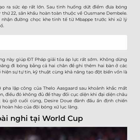
ạo ra sức ép rất lớn. Sau tình huống dứt điểm đưa bóng
 thứ 22, sân khấu hoàn toàn thuộc về Ousmane Dembele.
G nhận đường chọc khe tinh tế từ Mbappe trước khi xử lý
ố.
ông này giúp ĐT Pháp giải tỏa áp lực rất sớm. Không dừng
 năng đi bóng bằng cả hai chân để ghi thêm hai bàn ở các
 hiện sự tự tin, kỹ thuật cùng khả năng tạo đột biến vốn là
ờ pha lập công của Thelo Aasgaard sau khoảnh khắc mất
, điều đó không đủ để thay đổi cục diện khi đại diện châu
t bù giờ cuối cùng, Desire Doue đánh đầu ấn định chiến
ư hoàn hảo của đội bóng xứ lục lăng.
i nghi tại World Cup