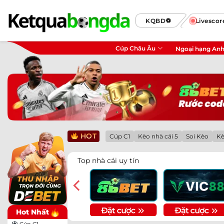
Bỏ
qua
KQBD
Livescor
nội
dung
Cúp Châu Âu
Ngoại hạng An
HOT
Cúp C1
Kèo nhà cái 5
Soi Kèo
Kè
Top nhà cái uy tín
Hot Nhất
Cúp C1