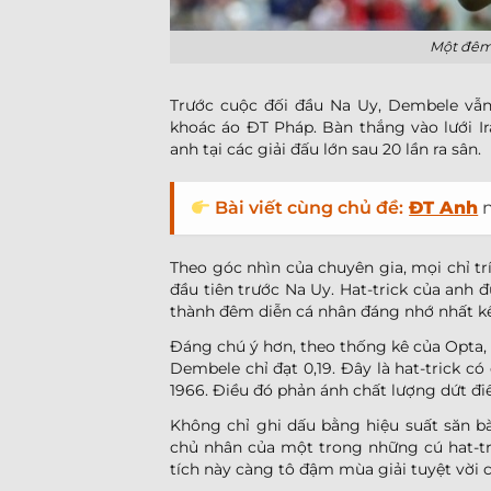
Một đêm
Trước cuộc đối đầu Na Uy, Dembele vẫn
khoác áo ĐT Pháp. Bàn thắng vào lưới Ir
anh tại các giải đấu lớn sau 20 lần ra sân.
Bài viết cùng chủ đề:
ĐT Anh
n
Theo góc nhìn của chuyên gia, mọi chỉ tr
đầu tiên trước Na Uy. Hat-trick của anh 
thành đêm diễn cá nhân đáng nhớ nhất kể
Đáng chú ý hơn, theo thống kê của Opta, 
Dembele chỉ đạt 0,19. Đây là hat-trick có
1966. Điều đó phản ánh chất lượng dứt đi
Không chỉ ghi dấu bằng hiệu suất săn bà
chủ nhân của một trong những cú hat-tri
tích này càng tô đậm mùa giải tuyệt vời