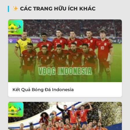
CÁC TRANG HỮU ÍCH KHÁC
Kết Quả Bóng Đá Indonesia