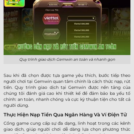
Quy trình giao dịch Gemwin an toàn và nhanh gọn
Sau khi đã chọn được tựa game yêu thích, bước tiếp theo
người chơi tại Gemwin quan tâm chính là cách thức nạp, rút
tiền. Quy trình giao dịch tại Gemwin được nền tảng của
chúng tôi đánh giá cao khi thiết kế để đảm bảo ba yếu tố
chính: an toàn, nhanh chóng và cực kỳ thuận tiện cho tất cả
người dùng.
Thực Hiện Nạp Tiền Qua Ngân Hàng Và Ví Điện Tử
Cổng game cung cấp sự đa dạng, linh hoạt trong các kênh
giao dịch, giúp người chơi dễ dàng lựa chọn phương thức