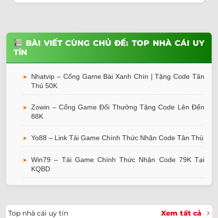
BÀI VIẾT CÙNG CHỦ ĐỀ: TOP NHÀ CÁI UY
TÍN
Nhatvip – Cổng Game Bài Xanh Chín | Tặng Code Tân
➤
Thủ 50K
Zowin – Cổng Game Đổi Thưởng Tặng Code Lên Đến
➤
88K
Yo88 – Link Tải Game Chính Thức Nhận Code Tân Thủ
➤
Win79 – Tải Game Chính Thức Nhận Code 79K Tại
➤
KQBD
May88 – Link Truy Cập Nhà Cái Châu Âu Uy Tín Mới
➤
Nhất
Top nhà cái uy tín
Xem tất cả