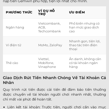
nạp tiền Gemwin phù hợp, tiện lợi nhất cho mình.
VÍ DỤ HỖ
PHƯƠNG THỨC
ƯU ĐIỂM
TRỢ
Vietcombank,
Phổ biến nhưng có
Ngân hàng
ACB,
hạn mức giao dịch
Techcombank
cao
Nhanh gọn, tiện lợi,
Ví điện tử
MoMo, ZaloPay
thao tác trên điện
thoại
Viettel,
Ẩn danh, không cần
Thẻ cào
Mobifone,
có tài khoản ngân
Vinaphone
hàng
Giao Dịch Rút Tiền Nhanh Chóng Về Tài Khoản Cá
Nhân
Quy trình rút tiền được cải tiến để đảm bảo tiền thưởng
được chuyển về tài khoản người chơi nhanh nhất, thường
chỉ mất vài phút để hoàn tất.
Liên kết tài khoản: Trước tiên, người chơi cần vào mục