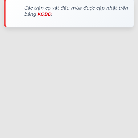
Các trận cọ xát đầu mùa được cập nhật trên
bảng
KQBD
.
Vin88
Không có dữ liệu vui lòng chọn bộ lọc khác