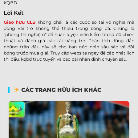
KQBD.
Lời Kết
Giao hữu CLB
không phải là các cuộc so tài vô nghĩa mà
đóng vai trò không thể thiếu trong bóng đá. Chúng là
“phòng thí nghiệm” để huấn luyện viên kiểm tra sơ đồ chiến
thuật và đánh giá các tài năng trẻ. Phân tích đúng đắn
những trận đấu này sẽ cho bạn góc nhìn sâu sắc về đội
bóng trước mùa giải. Truy cập website ngay để cập nhật lịch
thi đấu, kqbd trực tuyến và các bài nhận định chuyên sâu.
CÁC TRANG HỮU ÍCH KHÁC