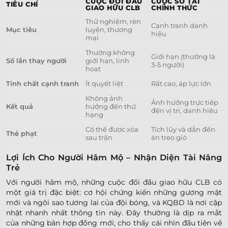
CUỘC ĐỐI ĐẦU
CUỘC SO TÀI
TIÊU CHÍ
GIAO HỮU CLB
CHÍNH THỨC
Thử nghiệm, rèn
Cạnh tranh danh
Mục tiêu
luyện, thương
hiệu
mại
Thường không
Giới hạn (thường là
Số lần thay người
giới hạn, linh
3-5 người)
hoạt
Tính chất cạnh tranh
Ít quyết liệt
Rất cao, áp lực lớn
Không ảnh
Ảnh hưởng trực tiếp
Kết quả
hưởng đến thứ
đến vị trí, danh hiệu
hạng
Có thể được xóa
Tích lũy và dẫn đến
Thẻ phạt
sau trận
án treo giò
Lợi Ích Cho Người Hâm Mộ – Nhận Diện Tài Năng
Trẻ
Với người hâm mộ, những cuộc đối đầu giao hữu CLB có
một giá trị đặc biệt: cơ hội chứng kiến những gương mặt
mới và ngôi sao tương lai của đội bóng, và KQBD là nơi cập
nhật nhanh nhất thông tin này. Đây thường là dịp ra mắt
của những bản hợp đồng mới, cho thấy cái nhìn đầu tiên về