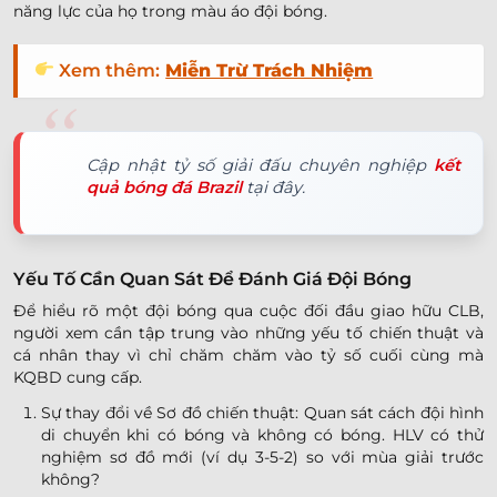
năng lực của họ trong màu áo đội bóng.
Xem thêm:
Miễn Trừ Trách Nhiệm
Cập nhật tỷ số giải đấu chuyên nghiệp
kết
quả bóng đá Brazil
tại đây.
Yếu Tố Cần Quan Sát Để Đánh Giá Đội Bóng
Để hiểu rõ một đội bóng qua cuộc đối đầu giao hữu CLB,
người xem cần tập trung vào những yếu tố chiến thuật và
cá nhân thay vì chỉ chăm chăm vào tỷ số cuối cùng mà
KQBD cung cấp.
Sự thay đổi về Sơ đồ chiến thuật: Quan sát cách đội hình
di chuyển khi có bóng và không có bóng. HLV có thử
nghiệm sơ đồ mới (ví dụ 3-5-2) so với mùa giải trước
không?