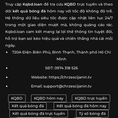
Truy cập
Kqbd.loan
để tra cứu
KQBD
trực tuyến và theo
dõi
kết quả bóng đá
hôm nay với tốc độ không độ trễ.
Hệ thống dữ liệu siêu tốc được cập nhật liên tục 24/7
trong một giao diện mượt mà, không quảng cáo rác.
Kqbd.loan cam kết mang lại lợi thế thông tin tuyệt đối,
hỗ trợ bạn soi kèo hiệu quả và chiến thắng nhà cái mỗi
ngày.
720A Điện Biên Phủ, Bình Thạnh, Thành phố Hồ Chí
Minh
SĐT: 0974 318 526
Website: https://chrzescijanin.tv
Email:
support@chrzescijanin.tv
KQBD
KQBD hôm nay
KQBD trực tuyến
Kết quả bóng đá
Kết quả bóng đá hôm nay
Kết quả bóng đá trực tuyến
Tỷ số bóng đá