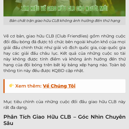
Bản chất trận giao hữu CLB không ảnh hưởng đến thứ hạng
Về cơ bản, giao hữu CLB (Club Friendlies) gồm những cuộc
đối đầu bóng đá được tổ chức bên ngoài khuôn khổ của mọi
giải đấu chính thức như giải vô địch quốc gia, cúp quốc gia
hay các giải đấu châu lục. Kết quả của những cuộc so tài
này không được tính điểm và không ảnh hưởng đến thứ
hạng của đội bóng trên bất kỳ bảng xếp hạng nào. Toàn bộ
thông tin này đều được KQBD cập nhật.
Xem thêm:
Về Chúng Tôi
Mục tiêu chính của những cuộc đối đầu giao hữu CLB này
rất đa dạng.
Phân Tích Giao Hữu CLB – Góc Nhìn Chuyên
Sâu