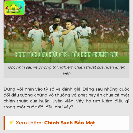
Góc nhìn sâu về phòng thí nghiệm chiến thuật của huấn luyện
viên
Đừng vội nhìn vào tỷ số và đánh giá. Đằng sau những cuộc
đối đầu tưởng chừng vô thưởng vô phạt này ẩn chứa cả một
chiến thuật của huấn luyện viên. Vậy họ tìm kiếm điều gì
trong một cuộc đối đầu như vậy?
Xem thêm:
Chính Sách Bảo Mật