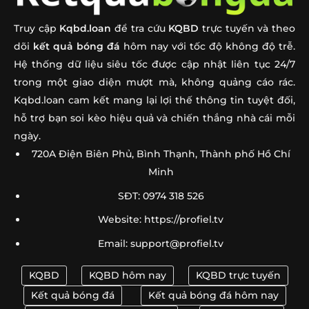
Kèo
Truy cập
Kqbd.loan
để tra cứu
KQBD
trực tuyến và theo
Soi Kèo Đức Vs Curacao 00h00 Ngày 15/06: Nhận Định
➤
dõi
kết quả bóng đá
hôm nay với tốc độ không độ trễ.
Hệ thống dữ liệu siêu tốc được cập nhật liên tục 24/7
Soi Kèo Haiti Vs Scotland 08h00 Ngày 14/06: Nhận
➤
trong một giao diện mượt mà, không quảng cáo rác.
Định Tỷ Lệ
Kqbd.loan cam kết mang lại lợi thế thông tin tuyệt đối,
Soi Kèo Australia Vs Thổ Nhĩ Kỳ 11h00 Ngày 14/06: Dự
➤
hỗ trợ bạn soi kèo hiệu quả và chiến thắng nhà cái mỗi
Đoán
ngày.
720A Điện Biên Phủ, Bình Thạnh, Thành phố Hồ Chí
Soi Kèo Brazil Vs Morocco 05h00 Ngày 14/06: Dự Đoán
➤
Minh
Tỷ Số
SĐT: 0974 318 526
Soi Kèo Qatar Vs Thụy Sỹ 02h00 Ngày 14/06 – Dự
➤
Đoán Tỷ Số
Website: https://profiel.tv
Email:
support@profiel.tv
Những HLV Đáng Chú Ý World Cup 2026 | Siêu Sao Sa
➤
Bàn
KQBD
KQBD hôm nay
KQBD trực tuyến
HLV Park Hang Seo World Cup 2026 – Chức Phó Chủ
➤
Kết quả bóng đá
Kết quả bóng đá hôm nay
Tịch