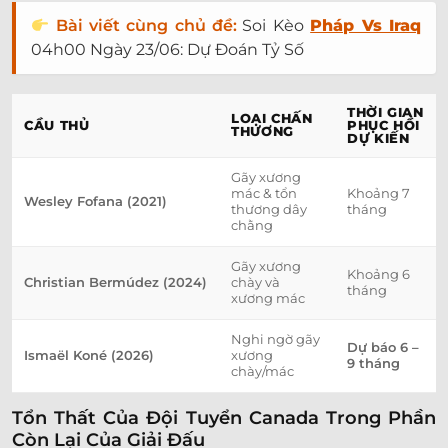
Bài viết cùng chủ đề:
Soi Kèo
Pháp Vs Iraq
04h00 Ngày 23/06: Dự Đoán Tỷ Số
THỜI GIAN
LOẠI CHẤN
CẦU THỦ
PHỤC HỒI
THƯƠNG
DỰ KIẾN
Gãy xương
mác & tổn
Khoảng 7
Wesley Fofana (2021)
thương dây
tháng
chằng
Gãy xương
Khoảng 6
Christian Bermúdez (2024)
chày và
tháng
xương mác
Nghi ngờ gãy
Dự báo 6 –
Ismaël Koné (2026)
xương
9 tháng
chày/mác
Tổn Thất Của Đội Tuyển Canada Trong Phần
Còn Lại Của Giải Đấu