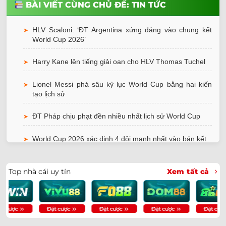
BÀI VIẾT CÙNG CHỦ ĐỀ: TIN TỨC
HLV Scaloni: ‘ĐT Argentina xứng đáng vào chung kết
➤
World Cup 2026’
Harry Kane lên tiếng giải oan cho HLV Thomas Tuchel
➤
Lionel Messi phá sâu kỷ lục World Cup bằng hai kiến
➤
tạo lịch sử
ĐT Pháp chịu phạt đền nhiều nhất lịch sử World Cup
➤
World Cup 2026 xác định 4 đội mạnh nhất vào bán kết
➤
ĐT Ai Cập kiện trọng tài thiên vị Argentina lên FIFA
➤
Top nhà cái uy tín
Xem tất cả
Cristiano Ronaldo được bênh vực sau thất bại trước
➤
Tây Ban Nha
ĐT Anh nhận tin dữ sau chiến thắng trước Mexico
➤