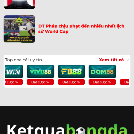
➤
21/06: Chốt Kèo
Hàn Quốc Bị Drone Trinh Thám Tại World Cup 2026:
➤
Quân Đội Can Thiệp
ĐT Pháp chịu phạt đền nhiều nhất lịch
sử World Cup
Messi Lập Hat-Trick Lịch Sử Tại World Cup 2026 | 16
➤
Bàn
Soi Kèo CH Séc Vs Nam Phi 23h00 Ngày 18/06 | Chốt
➤
Top nhà cái uy tín
Xem tất cả
Tỷ Số
Soi Kèo Anh Vs Croatia 03h00 Ngày 18/06 – Chốt Kèo
➤
Ngay
Soi Kèo Bồ Đào Nha Vs CHDC Congo 00h00 Ngày
➤
18/06: Chốt Kèo
Soi Kèo Pháp Vs Senegal 02h00 Ngày 17/06: Dự Đoán
➤
Tỷ Số
Soi Kèo Hà Lan Vs Nhật Bản 03h00 Ngày 15/06 – Chốt
➤