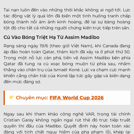
Tai nạn luôn đến vào những thời khắc không ai ngờ tới. Lực
tác động vật lý quá lớn đã biến một tình huống tranh chấp
bóng thành nỗi ám ảnh kinh hoàng, để lại sự bàng hoàng
tột độ cho tất cả những người chứng kiến trực tiếp trên sân.
Cú Vào Bóng Triệt Hạ Từ Assim Madibo
Rạng sáng ngày 19/6 (theo giờ Việt Nam), khi Canada đang
áp đảo hoàn toàn Qatar, thảm kịch đã xảy ra ở phút thứ 50.
Trong một nỗ lực cản phá, tiền vệ Assim Madibo bên phía
Qatar đã tung ra cú xoạc bóng muộn từ phía sau, nhắm
thẳng vào chân trụ của Ismaël Koné. Lực va chạm cực mạnh
khiến cẳng chân trái của Koné lập tức gãy gập và biến dạng
đến mức đáng sợ.
Chuyên mục:
FIFA World Cup 2026
Ngay sau khi tham khảo công nghệ VAR, trọng tài chính
Cristian Garay không ngần ngại rút thẻ đỏ trực tiếp truất
quyền thi đấu của Madibo. Quyết định này hoàn toàn xác
đáng với tính chất nguy hiểm của pha phạm lỗi, khép lại