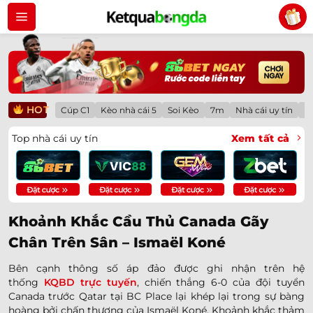
Bỏ
qua
nội
dung
HOT
Cúp C1
Kèo nhà cái 5
Soi Kèo
7m
Nhà cái uy tín
Lị
Top nhà cái uy tín
Xem tất cả
Khoảnh Khắc Cầu Thủ Canada Gãy
Chân Trên Sân – Ismaël Koné
Bên cạnh thông số áp đảo được ghi nhận trên hệ
thống
KQBD trực tuyến
, chiến thắng 6-0 của đội tuyển
Canada trước Qatar tại BC Place lại khép lại trong sự bàng
hoàng bởi chấn thương của Ismaël Koné. Khoảnh khắc thảm