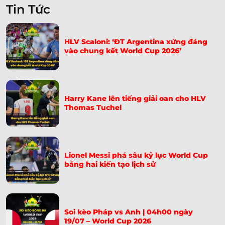
Tin Tức
ĐT Pháp đại thắng Na Uy nhờ hat-trick của Dembele
➤
Fan Trăm Tuổi Xuất Hiện Vì Messi | Cụ Bà Pauline
➤
HLV Scaloni: ‘ĐT Argentina xứng đáng
Kana
vào chung kết World Cup 2026’
Iran Tố Chịu Nhiều Bất Công, Gửi Đơn Lên FIFA Khẩn
➤
Cấp
Paraguay Tiễn Thổ Nhĩ Kỳ Về Nước – Bàn Thắng Giây
Harry Kane lên tiếng giải oan cho HLV
➤
Thomas Tuchel
65
Soi Kèo Na Uy Vs Senegal 07h00 Ngày 23/06: Nhận
➤
Định World Cup 2026
Lionel Messi phá sâu kỷ lục World Cup
Soi Kèo Pháp Vs Iraq 04h00 Ngày 23/06: Dự Đoán Tỷ
➤
bằng hai kiến tạo lịch sử
Số
Soi Kèo Argentina Vs Áo 00h00 Ngày 23/06: Dự Đoán
➤
Tỷ Số
Soi kèo Pháp vs Anh | 04h00 ngày
19/07 – World Cup 2026
Soi Kèo Tây Ban Nha Vs Saudi Arabia 23h00 Ngày