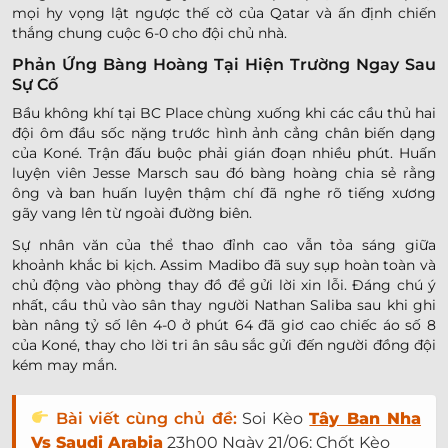
mọi hy vọng lật ngược thế cờ của Qatar và ấn định chiến
thắng chung cuộc 6-0 cho đội chủ nhà.
Phản Ứng Bàng Hoàng Tại Hiện Trường Ngay Sau
Sự Cố
Bầu không khí tại BC Place chùng xuống khi các cầu thủ hai
đội ôm đầu sốc nặng trước hình ảnh cẳng chân biến dạng
của Koné. Trận đấu buộc phải gián đoạn nhiều phút. Huấn
luyện viên Jesse Marsch sau đó bàng hoàng chia sẻ rằng
ông và ban huấn luyện thậm chí đã nghe rõ tiếng xương
gãy vang lên từ ngoài đường biên.
Sự nhân văn của thể thao đỉnh cao vẫn tỏa sáng giữa
khoảnh khắc bi kịch. Assim Madibo đã suy sụp hoàn toàn và
chủ động vào phòng thay đồ để gửi lời xin lỗi. Đáng chú ý
nhất, cầu thủ vào sân thay người Nathan Saliba sau khi ghi
bàn nâng tỷ số lên 4-0 ở phút 64 đã giơ cao chiếc áo số 8
của Koné, thay cho lời tri ân sâu sắc gửi đến người đồng đội
kém may mắn.
Bài viết cùng chủ đề:
Soi Kèo
Tây Ban Nha
Vs Saudi Arabia
23h00 Ngày 21/06: Chốt Kèo