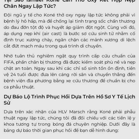
Chân Ngay Lập Tức?
Đội ngũ y tế cho Koné thở oxy ngay lập tức không phải vì
bệnh lý hô hấp, mà để chống lại tình trạng sốc chấn thương
do đau đớn tột độ và huyết áp giảm đột ngột. Cùng với đó,
áp dụng nẹp khí (air cast) là bước sơ cứu sinh tử nhằm cố
định trục xương chày, ngăn chặn các mảnh xương di lệch
cắt đứt mạch máu trong quá trình di chuyển.
Nhờ tuân thủ nghiêm ngặt quy trình cấp cứu chuẩn của
FIFA, phần chân bị thương đã được kiểm soát phù nề và nẹp
chặt an toàn. Ngay sau khi các chỉ số sinh tồn ổn định, tiền
vệ 24 tuổi được đưa lên cáng rời sân và chuyển thẳng đến
bệnh viện địa phương bằng xe cứu thương để chuẩn bị cho
ca phẫu thuật.
Dự Báo Lộ Trình Phục Hồi Dựa Trên Hồ Sơ Y Tế Lịch
Sử
Dựa trên xác nhận của HLV Marsch rằng Koné phải phẫu
thuật ngay lập tức, chúng tôi đã đối chiếu với các tiền lệ y
khoa tương tự trong bóng đá chuyên nghiệp. Dưới đây là
bảng dự báo thời gian phục hồi để bạn dễ hình dung: