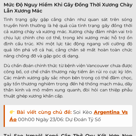
Mức Độ Nguy Hiểm Khi Gãy Đồng Thời Xương Chày
Lẫn Xương Mác
Tình trạng gãy gập cẳng chân như quan sát trên sóng
truyền hình thường là hệ quả của tình trạng gãy đồng thời
cả xương chày và xương mác. Xương chày đảm nhận vai trò
chịu lực chính cho cơ thể, trong khi xương mác hỗ trợ ổn
định cấu trúc. Khi một lực tác động ngang với cường độ
quá lớn phá vỡ cả hai, cẳng chân sẽ mất hoàn toàn chức
năng chống đỡ và gập góc dị dạng.
Dù chẩn đoán chính thức từ bệnh viện Vancouver chưa được
công bố, cơ chế chấn thương này tiềm ẩn rủi ro cực kỳ lớn.
Các mảnh xương gãy sắc nhọn bên trong có thể đâm chọc,
gây tổn thương nghiêm trọng đến hệ thống mạch máu, dây
thần kinh và mô mềm xung quanh, đòi hỏi can thiệp phẫu
thuật ghép xương khẩn cấp.
Bài viết cùng chủ đề:
Soi Kèo
Argentina Vs
Áo
00h00 Ngày 23/06: Dự Đoán Tỷ Số
Tại Sao Ismaël Koné Cần Thở Oxy Kết Hợp Nẹp