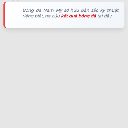
Bóng đá Nam Mỹ sở hữu bản sắc kỹ thuật
riêng biệt, tra cứu
kết quả bóng đá
tại đây.
Vin88
Không có dữ liệu vui lòng chọn bộ lọc khác