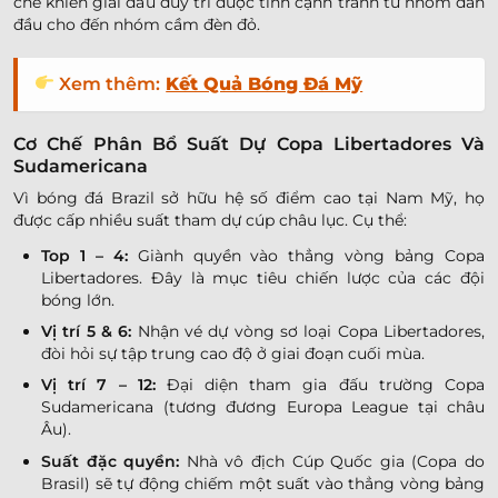
chẽ khiến giải đấu duy trì được tính cạnh tranh từ nhóm dẫn
đầu cho đến nhóm cầm đèn đỏ.
Xem thêm:
Kết Quả Bóng Đá Mỹ
Cơ Chế Phân Bổ Suất Dự Copa Libertadores Và
Sudamericana
Vì bóng đá Brazil sở hữu hệ số điểm cao tại Nam Mỹ, họ
được cấp nhiều suất tham dự cúp châu lục. Cụ thể:
Top 1 – 4:
Giành quyền vào thẳng vòng bảng Copa
Libertadores. Đây là mục tiêu chiến lược của các đội
bóng lớn.
Vị trí 5 & 6:
Nhận vé dự vòng sơ loại Copa Libertadores,
đòi hỏi sự tập trung cao độ ở giai đoạn cuối mùa.
Vị trí 7 – 12:
Đại diện tham gia đấu trường Copa
Sudamericana (tương đương Europa League tại châu
Âu).
Suất đặc quyền:
Nhà vô địch Cúp Quốc gia (Copa do
Brasil) sẽ tự động chiếm một suất vào thẳng vòng bảng