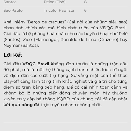
Santos
Peixe (Fish)
8
São Paulo
Tricolor Paulista
6
Khái niệm “Berço de craques” (Cái nôi của những siêu sao)
phản ánh chính xác mô hình phát triển của VĐQG Brazil.
Giải đấu là bệ phóng hoàn hảo cho các huyền thoại như Pelé
(Santos), Zico (Flamengo), Ronaldo de Lima (Cruzeiro) hay
Neymar (Santos).
Lời Kết
Giải đấu
VĐQG Brazil
không đơn thuần là những trận cầu
90 phút, mà là một hệ thống cạnh tranh chiến lược từ ngôi
vô địch đến các suất trụ hạng. Sự vắng mặt của thể thức
play-off càng làm tăng tính khắc nghiệt và giá trị cho từng
điểm số trên bảng xếp hạng. Để có cái nhìn toàn cảnh và
không bỏ lỡ những biến động chuyên môn, hãy thường
xuyên truy cập hệ thống KQBD của chúng tôi để cập nhật
kết quả bóng đá
trực tuyến nhanh chóng nhất.