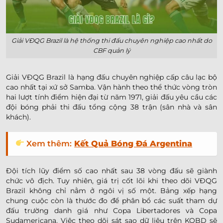
Giải VĐQG Brazil là hệ thống thi đấu chuyên nghiệp cao nhất do
CBF quản lý
Giải VĐQG Brazil là hạng đấu chuyên nghiệp cấp câu lạc bộ
cao nhất tại xứ sở Samba. Vận hành theo thể thức vòng tròn
hai lượt tính điểm hiện đại từ năm 1971, giải đấu yêu cầu các
đội bóng phải thi đấu tổng cộng 38 trận (sân nhà và sân
khách).
Xem thêm:
Kết Quả Bóng Đá Argentina
Đội tích lũy điểm số cao nhất sau 38 vòng đấu sẽ giành
chức vô địch. Tuy nhiên, giá trị cốt lõi khi theo dõi VĐQG
Brazil không chỉ nằm ở ngôi vị số một. Bảng xếp hạng
chung cuộc còn là thước đo để phân bổ các suất tham dự
đấu trường danh giá như Copa Libertadores và Copa
Sudamericana. Việc theo dõi sát sao dữ liệu trên KQBD sẽ