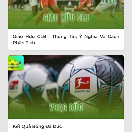
Giao Hữu CLB | Thông Tin, Ý Nghĩa Và Cách
Phân Tích
Kết Quả Bóng Đá Đức