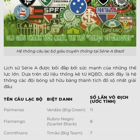
Hệ thống câu lạc bộ giàu truyền thống tại Série A Brazil
Lịch sử Série A được bồi đắp bởi sức mạnh của những thế
lực lớn. Dựa trên dữ liệu thống kê từ KQBD, dưới đây là hệ
thống các đội bóng sở hữu bảng thành tích đồ sộ nhất giải
đấu:
SỐ LẦN VÔ ĐỊCH
TÊN CÂU LẠC BỘ
BIỆT DANH
(ƯỚC TÍNH)
Palmeiras
Verdão (Big Green)
11
Rubro-Negro
Flamengo
8
(Scarlet-Black)
Corinthians
Timão (Big Team)
7