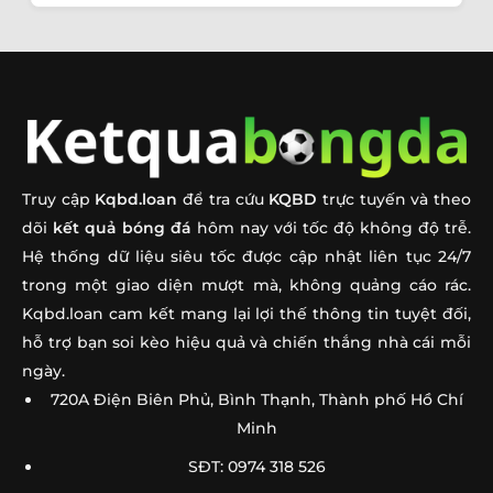
Truy cập
Kqbd.loan
để tra cứu
KQBD
trực tuyến và theo
dõi
kết quả bóng đá
hôm nay với tốc độ không độ trễ.
Hệ thống dữ liệu siêu tốc được cập nhật liên tục 24/7
trong một giao diện mượt mà, không quảng cáo rác.
Kqbd.loan cam kết mang lại lợi thế thông tin tuyệt đối,
hỗ trợ bạn soi kèo hiệu quả và chiến thắng nhà cái mỗi
ngày.
720A Điện Biên Phủ, Bình Thạnh, Thành phố Hồ Chí
Minh
SĐT: 0974 318 526