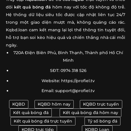
dõi
kết quả bóng đá
hôm nay với tốc độ không độ trễ.
Hệ thống dữ liệu siêu tốc được cập nhật liên tục 24/7
trong một giao diện mượt mà, không quảng cáo rác.
Kqbd.loan cam kết mang lại lợi thế thông tin tuyệt đối,
hỗ trợ bạn soi kèo hiệu quả và chiến thắng nhà cái mỗi
ngày.
720A Điện Biên Phủ, Bình Thạnh, Thành phố Hồ Chí
Minh
SĐT: 0974 318 526
Website: https://profiel.tv
Email:
support@profiel.tv
KQBD
KQBD hôm nay
KQBD trực tuyến
Kết quả bóng đá
Kết quả bóng đá hôm nay
Kết quả bóng đá trực tuyến
Tỷ số bóng đá
KQBD trực tiếp
KQBD Loan