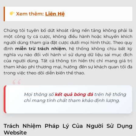
Xem thêm:
Liên Hệ
Chúng tôi tuyên bố dứt khoát rằng nền tảng không phải là
một công ty cá cược, không điều hành hoặc khuyến khích
người dùng tham gia đặt cược dưới mọi hình thức. Theo quy
định
miễn trừ trách nhiệm
, hệ thống không chịu bất kỳ
nghĩa vụ nào đối với hành vi sử dụng dữ liệu sai mục đích
của người dùng. Tất cả thông tin hiển thị chỉ mang giá trị
tham khảo phi thương mại, hướng đến sự khách quan tối đa
trong việc theo dõi diễn biến thể thao.
Mọi thông số
kết quả bóng đá
trên hệ thống
chỉ mang tính chất tham khảo định lượng.
Trách Nhiệm Pháp Lý Của Người Sử Dụng
Website