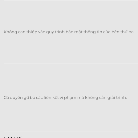
Không can thiệp vào quy trình bảo mật thông tin của bên thứ ba.
Có quyền gỡ bỏ các liên kết vi phạm mà không cần giải trình.