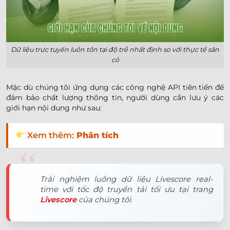
Dữ liệu trực tuyến luôn tồn tại độ trễ nhất định so với thực tế sân
cỏ
Mặc dù chúng tôi ứng dụng các công nghệ API tiên tiến để
đảm bảo chất lượng thông tin, người dùng cần lưu ý các
giới hạn nội dung như sau:
Xem thêm:
Phân tích
Trải nghiệm luồng dữ liệu Livescore real-
time với tốc độ truyền tải tối ưu tại trang
Livescore
của chúng tôi.