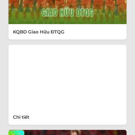
KQBD Giao Hữu ĐTQG
Chi tiết