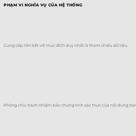
PHẠM VI NGHĨA VỤ CỦA HỆ THỐNG
Cung cấp liên kết với mục đích duy nhất là tham chiếu dữ liệu.
Không chịu trách nhiệm bảo chứng tính xác thực của nội dung tra