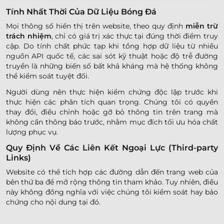
Tính Nhất Thời Của Dữ Liệu Bóng Đá
Mọi thông số hiển thị trên website, theo quy định
miễn trừ
trách nhiệm
, chỉ có giá trị xác thực tại đúng thời điểm truy
cập. Do tính chất phức tạp khi tổng hợp dữ liệu từ nhiều
nguồn API quốc tế, các sai sót kỹ thuật hoặc độ trễ đường
truyền là những biến số bất khả kháng mà hệ thống không
thể kiểm soát tuyệt đối.
Người dùng nên thực hiện kiểm chứng độc lập trước khi
thực hiện các phân tích quan trọng. Chúng tôi có quyền
thay đổi, điều chỉnh hoặc gỡ bỏ thông tin trên trang mà
không cần thông báo trước, nhằm mục đích tối ưu hóa chất
lượng phục vụ.
Quy Định Về Các Liên Kết Ngoại Lực (Third-party
Links)
Website có thể tích hợp các đường dẫn đến trang web của
bên thứ ba để mở rộng thông tin tham khảo. Tuy nhiên, điều
này không đồng nghĩa với việc chúng tôi kiểm soát hay bảo
chứng cho nội dung tại đó.