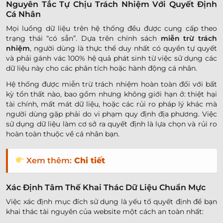
Nguyên Tắc Tự Chịu Trách Nhiệm Với Quyết Định
Cá Nhân
Mọi luồng dữ liệu trên hệ thống đều được cung cấp theo
trạng thái “có sẵn”. Dựa trên chính sách
miễn trừ trách
nhiệm
, người dùng là thực thể duy nhất có quyền tự quyết
và phải gánh vác 100% hệ quả phát sinh từ việc sử dụng các
dữ liệu này cho các phân tích hoặc hành động cá nhân.
Hệ thống được miễn trừ trách nhiệm hoàn toàn đối với bất
kỳ tổn thất nào, bao gồm nhưng không giới hạn ở: thiệt hại
tài chính, mất mát dữ liệu, hoặc các rủi ro pháp lý khác mà
người dùng gặp phải do vi phạm quy định địa phương. Việc
sử dụng dữ liệu làm cơ sở ra quyết định là lựa chọn và rủi ro
hoàn toàn thuộc về cá nhân bạn.
Xem thêm:
Chi tiết
Xác Định Tâm Thế Khai Thác Dữ Liệu Chuẩn Mực
Việc xác định mục đích sử dụng là yếu tố quyết định để bạn
khai thác tài nguyên của website một cách an toàn nhất: