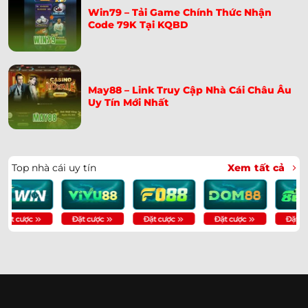
Win79 – Tải Game Chính Thức Nhận
Debet – Nhà Cái Uy Tín Và Link Vào Trang Chủ Chính
➤
Code 79K Tại KQBD
Thức
Vivu88 – Link Vào Nhà Cái Uy Tín Và Đăng Ký Tặng
➤
Quà
May88 – Link Truy Cập Nhà Cái Châu Âu
Vin88 – Link Tại KQBD | Thưởng 100% | Giao Dịch Siêu
➤
Uy Tín Mới Nhất
Tốc
Zo88 – Link Chính Thức | Đăng Ký Nhận Quà Ngay
➤
Top nhà cái uy tín
Xem tất cả
Sv88 – Đánh Giá Nhà Cái Uy Tín Đẳng Cấp Châu Âu
➤