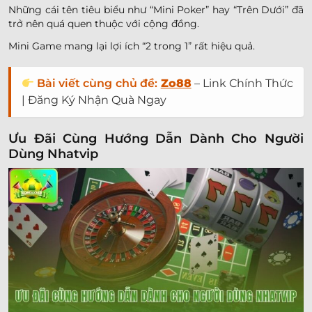
Những cái tên tiêu biểu như “Mini Poker” hay “Trên Dưới” đã
trở nên quá quen thuộc với cộng đồng.
Mini Game mang lại lợi ích “2 trong 1” rất hiệu quả.
Bài viết cùng chủ đề:
Zo88
– Link Chính Thức
| Đăng Ký Nhận Quà Ngay
Ưu Đãi Cùng Hướng Dẫn Dành Cho Người
Dùng Nhatvip