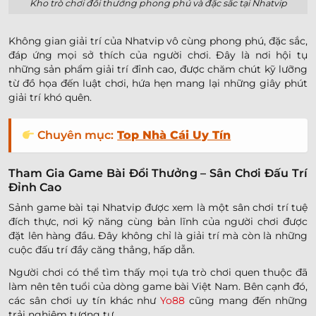
Kho trò chơi đổi thưởng phong phú và đặc sắc tại Nhatvip
Không gian giải trí của Nhatvip vô cùng phong phú, đặc sắc,
đáp ứng mọi sở thích của người chơi. Đây là nơi hội tụ
những sản phẩm giải trí đỉnh cao, được chăm chút kỹ lưỡng
từ đồ họa đến luật chơi, hứa hẹn mang lại những giây phút
giải trí khó quên.
Chuyên mục:
Top Nhà Cái Uy Tín
Tham Gia Game Bài Đổi Thưởng – Sân Chơi Đấu Trí
Đỉnh Cao
Sảnh game bài tại Nhatvip được xem là một sân chơi trí tuệ
đích thực, nơi kỹ năng cùng bản lĩnh của người chơi được
đặt lên hàng đầu. Đây không chỉ là giải trí mà còn là những
cuộc đấu trí đầy căng thẳng, hấp dẫn.
Người chơi có thể tìm thấy mọi tựa trò chơi quen thuộc đã
làm nên tên tuổi của dòng game bài Việt Nam. Bên cạnh đó,
các sân chơi uy tín khác như
Yo88
cũng mang đến những
trải nghiệm tương tự.