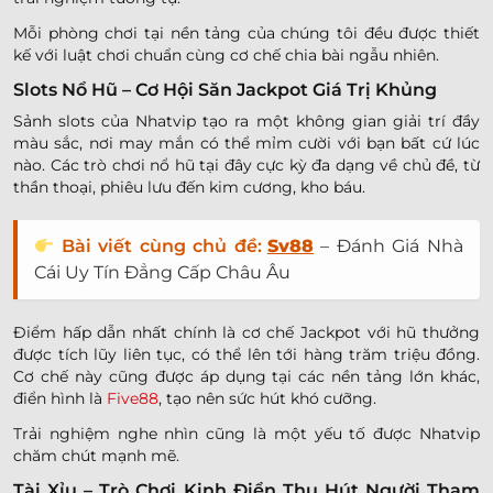
Mỗi phòng chơi tại nền tảng của chúng tôi đều được thiết
kế với luật chơi chuẩn cùng cơ chế chia bài ngẫu nhiên.
Slots Nổ Hũ – Cơ Hội Săn Jackpot Giá Trị Khủng
Sảnh slots của Nhatvip tạo ra một không gian giải trí đầy
màu sắc, nơi may mắn có thể mỉm cười với bạn bất cứ lúc
nào. Các trò chơi nổ hũ tại đây cực kỳ đa dạng về chủ đề, từ
thần thoại, phiêu lưu đến kim cương, kho báu.
Bài viết cùng chủ đề:
Sv88
– Đánh Giá Nhà
Cái Uy Tín Đẳng Cấp Châu Âu
Điểm hấp dẫn nhất chính là cơ chế Jackpot với hũ thưởng
được tích lũy liên tục, có thể lên tới hàng trăm triệu đồng.
Cơ chế này cũng được áp dụng tại các nền tảng lớn khác,
điển hình là
Five88
, tạo nên sức hút khó cưỡng.
Trải nghiệm nghe nhìn cũng là một yếu tố được Nhatvip
chăm chút mạnh mẽ.
Tài Xỉu – Trò Chơi Kinh Điển Thu Hút Người Tham