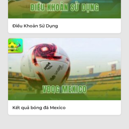
Điều Khoản Sử Dụng
Kết quả bóng đá Mexico