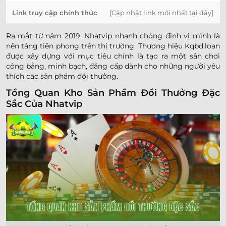
Link truy cập chính thức
[Cập nhật link mới nhất tại đây]
Ra mắt từ năm 2019, Nhatvip nhanh chóng định vị mình là
nền tảng tiên phong trên thị trường. Thương hiệu Kqbd.loan
được xây dựng với mục tiêu chính là tạo ra một sân chơi
công bằng, minh bạch, đẳng cấp dành cho những người yêu
thích các sản phẩm đổi thưởng.
Tổng Quan Kho Sản Phẩm Đổi Thưởng Đặc
Sắc Của Nhatvip