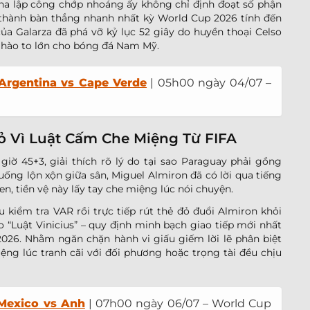
ha lập công chớp nhoáng ấy không chỉ định đoạt số phận
thành bàn thắng nhanh nhất kỳ World Cup 2026 tính đến
ủa Galarza đã phá vỡ kỷ lục 52 giây do huyền thoại Celso
ự hào to lớn cho bóng đá Nam Mỹ.
Argentina vs Cape Verde
| 05h00 ngày 04/07 –
ỏ Vì Luật Cấm Che Miệng Từ FIFA
iờ 45+3, giải thích rõ lý do tại sao Paraguay phải gồng
ống lộn xộn giữa sân, Miguel Almiron đã có lời qua tiếng
en, tiền vệ này lấy tay che miệng lúc nói chuyện.
u kiểm tra VAR rồi trực tiếp rút thẻ đỏ đuổi Almiron khỏi
o “Luật Vinicius” – quy định minh bạch giao tiếp mới nhất
026. Nhằm ngăn chặn hành vi giấu giếm lời lẽ phân biệt
iệng lúc tranh cãi với đối phương hoặc trọng tài đều chịu
Mexico vs Anh
| 07h00 ngày 06/07 – World Cup