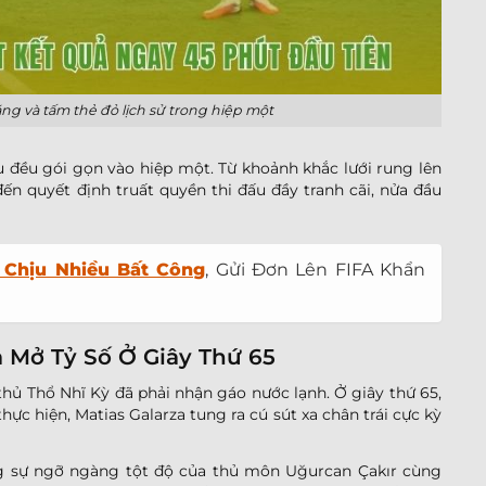
g và tấm thẻ đỏ lịch sử trong hiệp một
u đều gói gọn vào hiệp một. Từ khoảnh khắc lưới rung lên
ến quyết định truất quyền thi đấu đầy tranh cãi, nửa đầu
ố Chịu Nhiều Bất Công
, Gửi Đơn Lên FIFA Khẩn
 Mở Tỷ Số Ở Giây Thứ 65
 thủ Thổ Nhĩ Kỳ đã phải nhận gáo nước lạnh. Ở giây thứ 65,
thực hiện, Matias Galarza tung ra cú sút xa chân trái cực kỳ
g sự ngỡ ngàng tột độ của thủ môn Uğurcan Çakır cùng