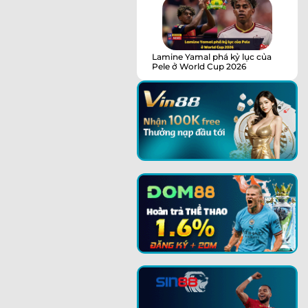
Lamine Yamal phá kỷ lục của
Pele ở World Cup 2026