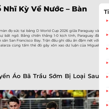
 Nhĩ Kỳ Về Nước – Bàn
T
 màn đọ sức tại bảng D World Cup 2026 giữa Paraguay và
sự bất ngờ. Bằng chiến thắng 1-0 kịch tính, Paraguay đã
n sân San Francisco Bay. Trận đấu ghi dấu ấn đậm nét với
alarza cùng tấm thẻ đỏ gây xôn xao dư luận của Miguel
yển Áo Bã Trầu Sớm Bị Loại Sau