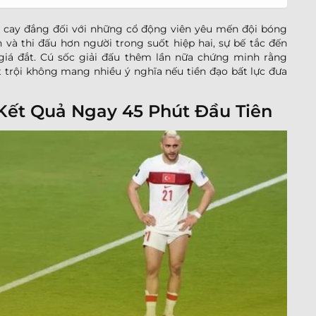
g cay đắng đối với những cổ động viên yêu mến đội bóng
 và thi đấu hơn người trong suốt hiệp hai, sự bế tắc đến
giá đắt. Cú sốc giải đấu thêm lần nữa chứng minh rằng
t trội không mang nhiều ý nghĩa nếu tiền đạo bất lực đưa
Kết Quả Ngay 45 Phút Đầu Tiên