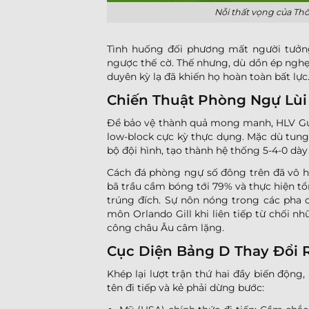
Nỗi thất vọng của Th
Tình huống đối phương mất người tưởng 
ngược thế cờ. Thế nhưng, dù dồn ép nghẹt
duyên kỳ lạ đã khiến họ hoàn toàn bất lực
Chiến Thuật Phòng Ngự Lùi
Để bảo vệ thành quả mong manh, HLV Gusta
low-block cực kỳ thực dụng. Mặc dù tung t
bộ đội hình, tạo thành hệ thống 5-4-0 dà
Cách đá phòng ngự số đông trên đã vô h
bã trầu cầm bóng tới 79% và thực hiện tổ
trúng đích. Sự nôn nóng trong các pha 
môn Orlando Gill khi liên tiếp từ chối n
công châu Âu câm lặng.
Cục Diện Bảng D Thay Đổi 
Khép lại lượt trận thứ hai đầy biến động
tên đi tiếp và kẻ phải dừng bước: