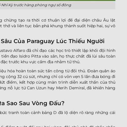
ổ Nhĩ Kỳ trước hàng phòng ngự số đông
chừng tạo ra thời cơ thuận lợi để đại diện châu Âu lật
 thở và liên tục bắn phá khung thành suốt hiệp hai, sự vô
.
 Sâu Của Paraguay Lúc Thiếu Người
vo Alfaro đã chỉ đạo các học trò thiết lập khối đội hình
iền đạo Isidro Pitta vào sân, họ thực chất đã lùi sâu toàn
y đặc trước khu vực cấm địa nhằm tử thủ.
iệu hóa hoàn toàn sức tấn công từ đối thủ. Đoàn quân áo
ng cộng 32 cú sút, nhưng chỉ có vỏn vẹn 5 lần đưa bóng đi
dứt điểm, kết hợp cùng màn trình diễn xuất thần của thủ
hững nỗ lực từ Can Uzun hay Merih Demiral, đã khiến hàng
Ra Sao Sau Vòng Đấu?
, bức tranh toàn cảnh bảng D đã lộ diện rõ ràng những cái