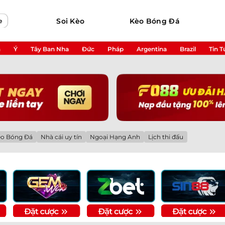
Soi Kèo
Kèo Bóng Đá
e
h
Ý
Tây Ban Nha
Đức
Pháp
Argentina
Brazil
Tin T
o Bóng Đá
Nhà cái uy tín
Ngoại Hạng Anh
Lịch thi đấu