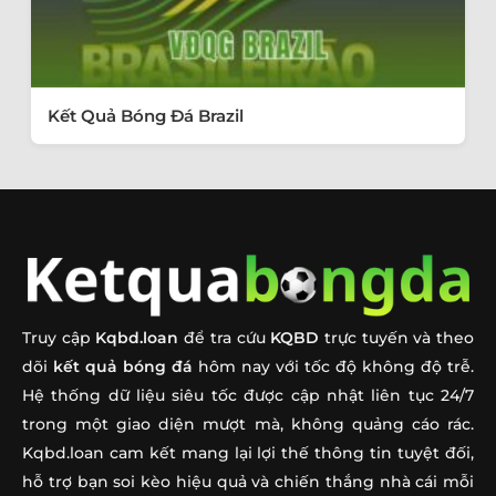
Kết Quả Bóng Đá Brazil
Truy cập
Kqbd.loan
để tra cứu
KQBD
trực tuyến và theo
dõi
kết quả bóng đá
hôm nay với tốc độ không độ trễ.
Hệ thống dữ liệu siêu tốc được cập nhật liên tục 24/7
trong một giao diện mượt mà, không quảng cáo rác.
Kqbd.loan cam kết mang lại lợi thế thông tin tuyệt đối,
hỗ trợ bạn soi kèo hiệu quả và chiến thắng nhà cái mỗi