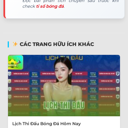
Đọc bài phân tích chuyên sâu trước khi
check
tỉ số bóng đá
.
CÁC TRANG HỮU ÍCH KHÁC
Lịch Thi Đấu Bóng Đá Hôm Nay