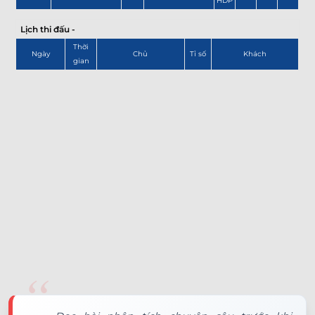
HDP
Lịch thi đấu -
Thời
Ngày
Chủ
Tỉ số
Khách
gian