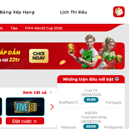
Bảng Xếp Hạng
Lịch Thi Đấu
ức
Tips
FIFA World Cup 2026
Những trận đấu nổi bật
Cúp FA
Xem tất cả
08/08/2026
01:30
Sheffield FC
Parkgate
ASEAN
Championship
08/08/2026
20:00
Malaysia
Philippines