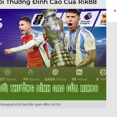
ổi Thưởng Đỉnh Cao Của Rik88
hong phú từ bài dân gian đến nổ hũ