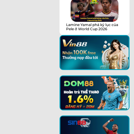
Lamine Yamal phá kỷ lục của
Pele ở World Cup 2026