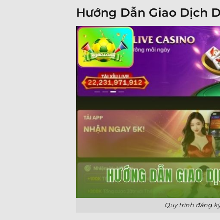
Hướng Dẫn Giao Dịch D
Quy trình đăng ký