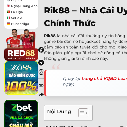
Ngoại Hạng Anh
Rik88 – Nhà Cái Uy
La Liga
Serie A
Chính Thức
Bundesliga
Rik88
là nhà cái đổi thưởng uy tín hàng
game bài đến nổ hũ jackpot hàng tỷ đồn
đảm bảo an toàn tuyệt đối cho mọi giao 
đơn giản, giúp người chơi dễ dàng có th
không gian giải trí đỉnh cao này.
Quay lại
trang chủ KQBD Loa
ngày.
Nội Dung