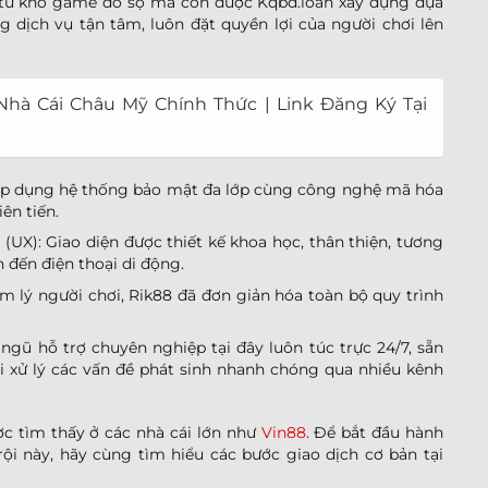
n từ kho game đồ sộ mà còn được Kqbd.loan xây dựng dựa
 dịch vụ tận tâm, luôn đặt quyền lợi của người chơi lên
Nhà Cái Châu Mỹ Chính Thức | Link Đăng Ký Tại
p dụng hệ thống bảo mật đa lớp cùng công nghệ mã hóa
iên tiến.
UX): Giao diện được thiết kế khoa học, thân thiện, tương
h đến điện thoại di động.
âm lý người chơi, Rik88 đã đơn giản hóa toàn bộ quy trình
gũ hỗ trợ chuyên nghiệp tại đây luôn túc trực 24/7, sẵn
i xử lý các vấn đề phát sinh nhanh chóng qua nhiều kênh
c tìm thấy ở các nhà cái lớn như
Vin88
. Để bắt đầu hành
ội này, hãy cùng tìm hiểu các bước giao dịch cơ bản tại