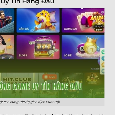
 Uy Tín Hàng Đầu
 cao cùng tốc độ giao dịch vượt trội