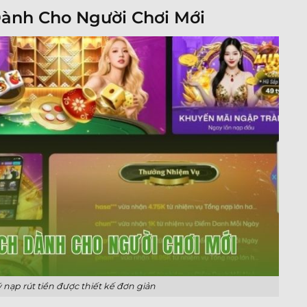
ành Cho Người Chơi Mới
 nạp rút tiền được thiết kế đơn giản