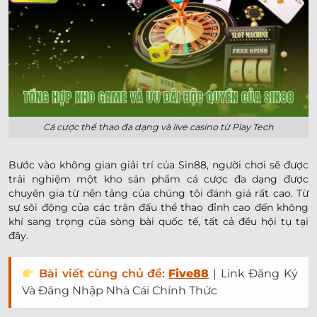
Cá cược thể thao đa dạng và live casino từ Play Tech
Bước vào không gian giải trí của Sin88, người chơi sẽ được
trải nghiệm một kho sản phẩm cá cược đa dạng được
chuyên gia từ nền tảng của chúng tôi đánh giá rất cao. Từ
sự sôi động của các trận đấu thể thao đỉnh cao đến không
khí sang trọng của sòng bài quốc tế, tất cả đều hội tụ tại
đây.
Bài viết cùng chủ đề:
Five88
| Link Đăng Ký
Và Đăng Nhập Nhà Cái Chính Thức