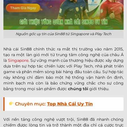
Nguồn gốc uy tín của Sin88 từ Singapore và Play Tech
Nhà cái Sin88 chính thức ra mắt thị trường vào năm 2015,
tạo ra một làn gió mới từ trung tâm công nghệ của châu Á
là
Singapore
. Sự vững mạnh của thương hiệu được xây dựng
dựa trên sự hợp tác chiến lược với Play Tech, nhà phát triển
game và phần mềm sòng bài hàng đầu toàn cầu. Sự hợp tác
này không chỉ đảm bảo một hệ thống vận hành ổn định,
minh bạch mà còn là bảo chứng vững chắc cho sự công
bằng trong mọi sản phẩm được
chúng tôi
giới thiệu.
Chuyên mục:
Top Nhà Cái Uy Tín
Với nền tảng công nghệ vượt trội, Sin88 đã nhanh chóng
chiếm được lòng tin và trở thành một địa chỉ cá cược trực