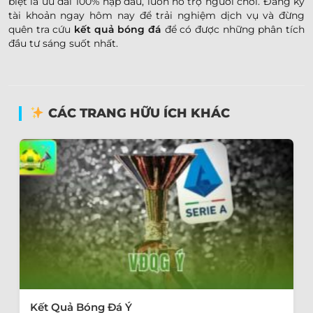
biệt là ưu đãi 100% nạp đầu, luôn hỗ trợ người chơi. Đăng ký
tài khoản ngay hôm nay để trải nghiệm dịch vụ và đừng
quên tra cứu
kết quả bóng đá
để có được những phân tích
đầu tư sáng suốt nhất.
CÁC TRANG HỮU ÍCH KHÁC
Kết Quả Bóng Đá Ý