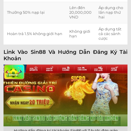
Lên đến
Áp dụng cho
Thưởng 50% nạp lại
20,000,000
lần nạp thứ
VND
hai
Áp dụng tất
Không giới
Hoàn trả 1.5% không giới hạn
cả các sảnh
hạn
cược
Link Vào Sin88 Và Hướng Dẫn Đăng Ký Tài
Khoản
Hướng dẫn đăng ký tài khoản Sin88 với 3 bước đơn giản