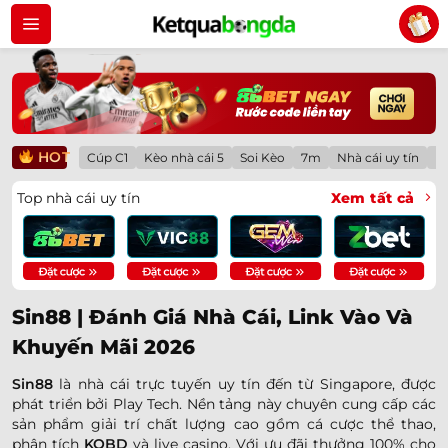
Bỏ
qua
nội
dung
HOT
Cúp C1
Kèo nhà cái 5
Soi Kèo
7m
Nhà cái uy tín
Lị
Top nhà cái uy tín
Xem tất cả
Sin88 | Đánh Giá Nhà Cái, Link Vào Và
Khuyến Mãi 2026
Sin88
là nhà cái trực tuyến uy tín đến từ Singapore, được
phát triển bởi Play Tech. Nền tảng này chuyên cung cấp các
sản phẩm giải trí chất lượng cao gồm cá cược thể thao,
phân tích
KQBD
và live casino. Với ưu đãi thưởng 100% cho