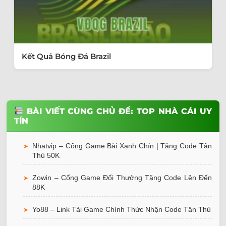
Kết Quả Bóng Đá Brazil
BÀI VIẾT CÙNG CHỦ ĐỀ: TOP NHÀ CÁI UY
TÍN
Nhatvip – Cổng Game Bài Xanh Chín | Tặng Code Tân
➤
Thủ 50K
Zowin – Cổng Game Đổi Thưởng Tặng Code Lên Đến
➤
88K
Yo88 – Link Tải Game Chính Thức Nhận Code Tân Thủ
➤