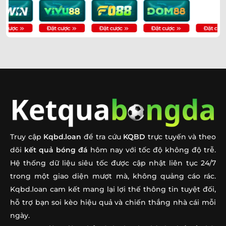
Truy cập
Kqbd.loan
để tra cứu
KQBD
trực tuyến và theo
dõi
kết quả bóng đá
hôm nay với tốc độ không độ trễ.
Hệ thống dữ liệu siêu tốc được cập nhật liên tục 24/7
trong một giao diện mượt mà, không quảng cáo rác.
Kqbd.loan cam kết mang lại lợi thế thông tin tuyệt đối,
hỗ trợ bạn soi kèo hiệu quả và chiến thắng nhà cái mỗi
ngày.