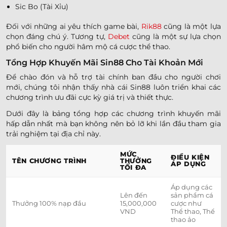
Sic Bo (Tài Xỉu)
Đối với những ai yêu thích game bài,
Rik88
cũng là một lựa
chọn đáng chú ý. Tương tự,
Debet
cũng là một sự lựa chọn
phổ biến cho người hâm mộ cá cược thể thao.
Tổng Hợp Khuyến Mãi Sin88 Cho Tài Khoản Mới
Để chào đón và hỗ trợ tài chính ban đầu cho người chơi
mới, chúng tôi nhận thấy nhà cái Sin88 luôn triển khai các
chương trình ưu đãi cực kỳ giá trị và thiết thực.
Dưới đây là bảng tổng hợp các chương trình khuyến mãi
hấp dẫn nhất mà bạn không nên bỏ lỡ khi lần đầu tham gia
trải nghiệm tại địa chỉ này.
MỨC
ĐIỀU KIỆN
TÊN CHƯƠNG TRÌNH
THƯỞNG
ÁP DỤNG
TỐI ĐA
Áp dụng các
Lên đến
sản phẩm cá
Thưởng 100% nạp đầu
15,000,000
cược như
VND
Thể thao, Thể
thao ảo