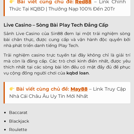
Bài viết cùng chủ đề:
Red88
– Link Chính
Thức Tại KQBD | Thưởng Nạp 100% Đến 20Tr
Live Casino – Sòng Bài Play Tech Đẳng Cấp
Sảnh Live Casino của Sin88 đem lại một trải nghiệm sòng
bài chân thực, được cung cấp và vận hành độc quyền bởi
nhà phát triển danh tiếng Play Tech.
Trải nghiệm casino trực tuyến tại đây không chỉ là giải trí
mà còn là đẳng cấp. Các trò chơi kinh điển nhất, được yêu
thích nhất tại các sòng bài lớn đều có mặt đầy đủ để phục
vụ cộng đồng người chơi của
kqbd loan
.
Bài viết cùng chủ đề:
May88
– Link Truy Cập
Nhà Cái Châu Âu Uy Tín Mới Nhất
Baccarat
Blackjack
Roulette