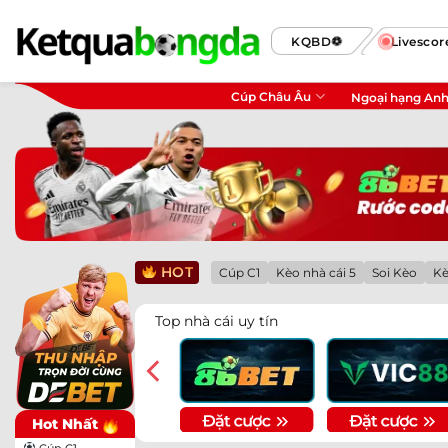
Bỏ
qua
KQBD
Livescor
nội
dung
Cúp Châu Âu
Ngoại hạng An
HOT
Cúp C1
Kèo nhà cái 5
Soi Kèo
Kè
Top nhà cái uy tín
Hot Nhất
Cúp C1