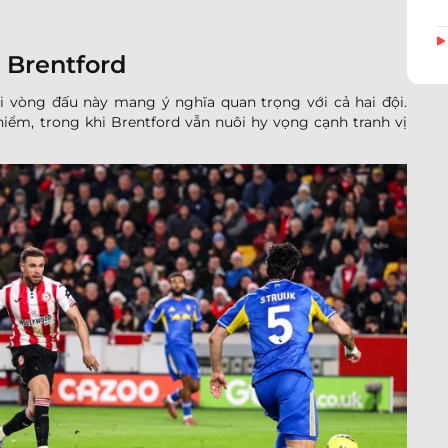
 Brentford
ại vòng đấu này mang ý nghĩa quan trọng với cả hai đội.
iểm, trong khi Brentford vẫn nuôi hy vọng cạnh tranh vị