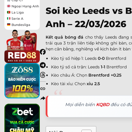
Ngoại Hạng Anh
Soi kèo Leeds vs B
La Liga
Serie A
Anh – 22/03/2026
Bundesliga
Kết quả bóng đá
cho thấy Leeds đang s
trải qua 3 trận liên tiếp không ghi bàn,
hẹn cân bằng, nghiêng về kịch bản ít bàn
Kèo tỷ số hiệp 1: Leeds
0-0
Brentford
Kèo tỷ số cả trận: Leeds
1-1
Brentford
Kèo châu Á: Chọn
Brentford +0.25
Kèo tài xỉu: Chọn
xỉu 2.5
Mọi diễn biến
KQBD
đều có đủ