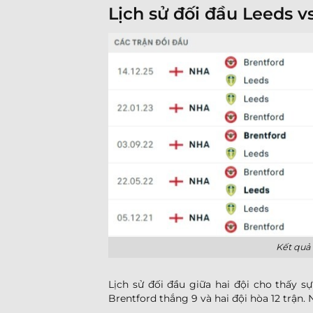
Lịch sử đối đầu Leeds v
Kết quả 
Lịch sử đối đầu giữa hai đội cho thấy s
Brentford thắng 9 và hai đội hòa 12 trận