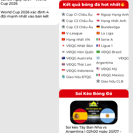
Cup 2026
Kết quả bóng đá hot nhất
World Cup 2026 xác định 4
Cúp C1 Châu Âu
Ngoại Hạng Anh
đội mạnh nhất vào bán kết
Cúp C2 Châu Âu
Hạng nhất Anh
Cúp C3 Châu Âu
Bundesliga
V-League
La Liga
Hạng nhất VN
Serie A
VĐQG Nhật Bản
Ligue 1
VĐQG Hàn Quốc
VĐQG Brazil
VĐQG Australia
VĐQG
Argentina
VĐQG Thái Lan
VĐQG Mỹ
VĐQG Indonesia
VĐQG Mexico
Giao hữu ĐTQG
Giao hữu CLB
Soi Kèo Bóng Đá
Soi kèo Tây Ban Nha vs
Argentina | 02h00 ngày 20/07 –