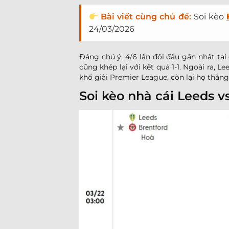
Bài viết cùng chủ đề:
Soi kèo
24/03/2026
Đáng chú ý, 4/6 lần đối đầu gần nhất tại 
cũng khép lại với kết quả 1-1. Ngoài ra, L
khổ giải Premier League, còn lại họ thắng
Soi kèo nhà cái Leeds 