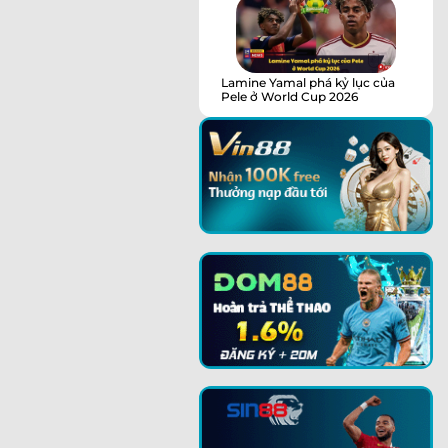
Lamine Yamal phá kỷ lục của
Pele ở World Cup 2026