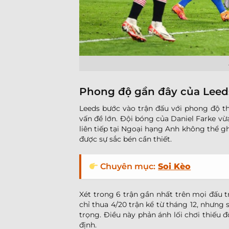
Phong độ gần đây của Leed
Leeds bước vào trận đấu với phong độ th
vấn đề lớn. Đội bóng của Daniel Farke vừa
liên tiếp tại Ngoại hạng Anh không thể gh
được sự sắc bén cần thiết.
Chuyên mục:
Soi Kèo
Xét trong 6 trận gần nhất trên mọi đấu tr
chỉ thua 4/20 trận kể từ tháng 12, nhưng 
trọng. Điều này phản ánh lối chơi thiếu đ
định.