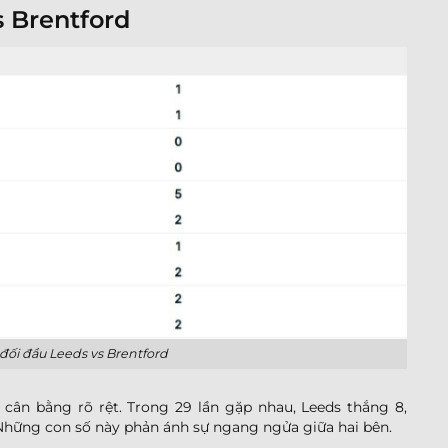
s Brentford
đối đầu Leeds vs Brentford
ự cân bằng rõ rệt. Trong 29 lần gặp nhau, Leeds thắng 8,
. Những con số này phản ánh sự ngang ngửa giữa hai bên.