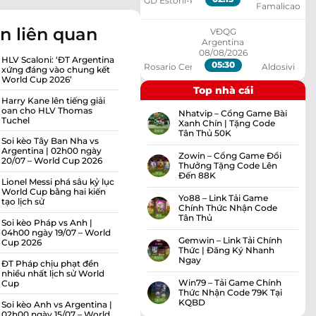
GD Estoril-Praia
Famalicao
in liên quan
VĐQG
Argentina
08/08/2026
HLV Scaloni: ‘ĐT Argentina
05:30
Rosario Central
Aldosivi
xứng đáng vào chung kết
World Cup 2026’
Top nhà cái
Harry Kane lên tiếng giải
oan cho HLV Thomas
Nhatvip – Cổng Game Bài
Tuchel
Xanh Chín | Tặng Code
Tân Thủ 50K
Soi kèo Tây Ban Nha vs
Argentina | 02h00 ngày
Zowin – Cổng Game Đổi
20/07 – World Cup 2026
Thưởng Tặng Code Lên
Đến 88K
Lionel Messi phá sâu kỷ lục
World Cup bằng hai kiến
Yo88 – Link Tải Game
tạo lịch sử
Chính Thức Nhận Code
Tân Thủ
Soi kèo Pháp vs Anh |
04h00 ngày 19/07 – World
Gemwin – Link Tải Chính
Cup 2026
Thức | Đăng Ký Nhanh
Ngay
ĐT Pháp chịu phạt đền
nhiều nhất lịch sử World
Win79 – Tải Game Chính
Cup
Thức Nhận Code 79K Tại
KQBD
Soi kèo Anh vs Argentina |
02h00 ngày 15/07 – World