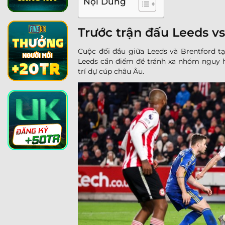
Nội Dung
Trước trận đấu Leeds vs
Cuộc đối đầu giữa Leeds và Brentford t
Leeds cần điểm để tránh xa nhóm nguy h
trí dự cúp châu Âu.