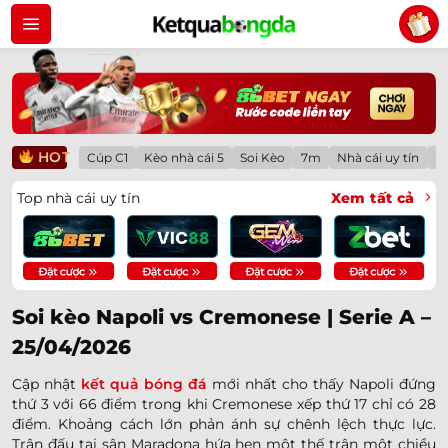
Bỏ
qua
nội
dung
HOT
Cúp C1
Kèo nhà cái 5
Soi Kèo
7m
Nhà cái uy tín
Lị
Top nhà cái uy tín
Xem tất cả
Soi kèo Napoli vs Cremonese | Serie A –
25/04/2026
Cập nhật
kết quả bóng đá
mới nhất cho thấy Napoli đứng
thứ 3 với 66 điểm trong khi Cremonese xếp thứ 17 chỉ có 28
điểm. Khoảng cách lớn phản ánh sự chênh lệch thực lực.
Trận đấu tại sân Maradona hứa hẹn một thế trận một chiều