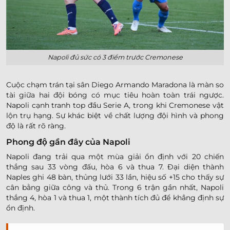
Napoli đủ sức có 3 điểm trước Cremonese
Cuộc chạm trán tại sân Diego Armando Maradona là màn so
tài giữa hai đội bóng có mục tiêu hoàn toàn trái ngược.
Napoli cạnh tranh top đầu Serie A, trong khi Cremonese vật
lộn trụ hạng. Sự khác biệt về chất lượng đội hình và phong
độ là rất rõ ràng.
Phong độ gần đây của Napoli
Napoli đang trải qua một mùa giải ổn định với 20 chiến
thắng sau 33 vòng đấu, hòa 6 và thua 7. Đại diện thành
Naples ghi 48 bàn, thủng lưới 33 lần, hiệu số +15 cho thấy sự
cân bằng giữa công và thủ. Trong 6 trận gần nhất, Napoli
thắng 4, hòa 1 và thua 1, một thành tích đủ để khẳng định sự
ổn định.