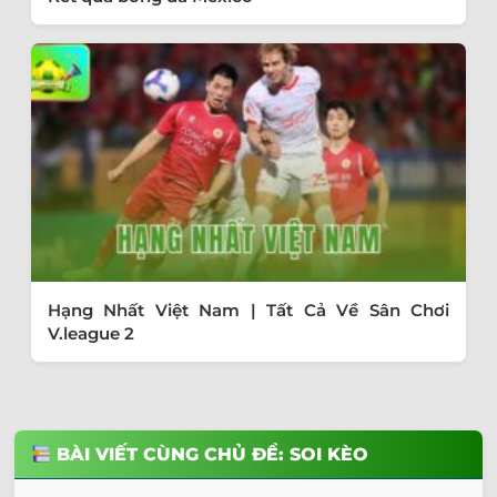
Hạng Nhất Việt Nam | Tất Cả Về Sân Chơi
V.league 2
BÀI VIẾT CÙNG CHỦ ĐỀ: SOI KÈO