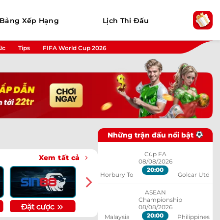
Bảng Xếp Hạng
Lịch Thi Đấu
ức
Tips
FIFA World Cup 2026
Những trận đấu nổi bật
Cúp FA
Xem tất cả
08/08/2026
20:00
Horbury Town
Golcar Utd
ASEAN
Championship
08/08/2026
20:00
Malaysia
Philippines