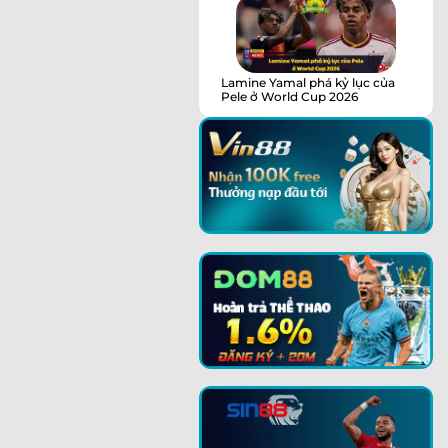
Lamine Yamal phá kỷ lục của
Pele ở World Cup 2026