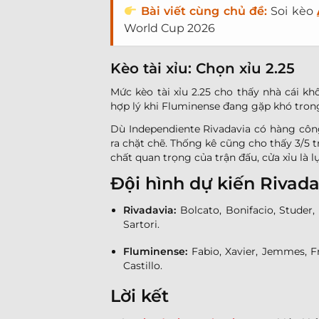
Bài viết cùng chủ đề:
Soi kèo
World Cup 2026
Kèo tài xỉu: Chọn xỉu 2.25
Mức kèo tài xỉu 2.25 cho thấy nhà cái 
hợp lý khi Fluminense đang gặp khó tron
Dù Independiente Rivadavia có hàng công
ra chặt chẽ. Thống kê cũng cho thấy 3/5 
chất quan trọng của trận đấu, cửa xỉu là l
Đội hình dự kiến Riva
Rivadavia:
Bolcato, Bonifacio, Studer, 
Sartori.
Fluminense:
Fabio, Xavier, Jemmes, Fr
Castillo.
Lời kết