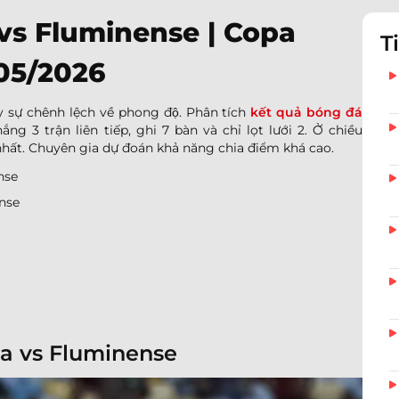
 vs Fluminense | Copa
T
/05/2026
 sự chênh lệch về phong độ. Phân tích
kết quả bóng đá
ắng 3 trận liên tiếp, ghi 7 bàn và chỉ lọt lưới 2. Ở chiều
 nhất. Chuyên gia dự đoán khả năng chia điểm khá cao.
nse
nse
ia vs Fluminense