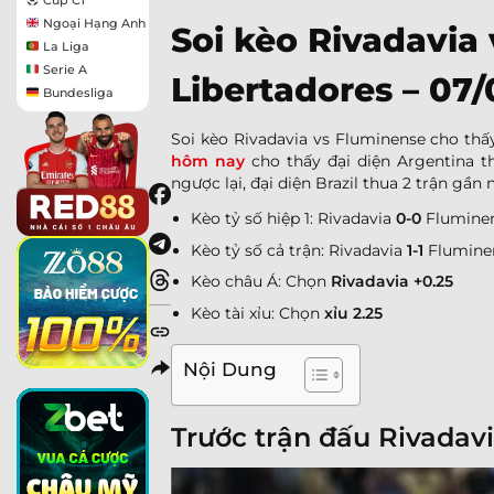
Ngoại Hạng Anh
Soi kèo Rivadavia
La Liga
Serie A
Libertadores – 07
Bundesliga
Soi kèo Rivadavia vs Fluminense cho thấy
hôm nay
cho thấy đại diện Argentina th
ngược lại, đại diện Brazil thua 2 trận gần
Kèo tỷ số hiệp 1: Rivadavia
0-0
Flumine
Kèo tỷ số cả trận: Rivadavia
1-1
Flumine
Kèo châu Á: Chọn
Rivadavia +0.25
Kèo tài xỉu: Chọn
xỉu 2.25
Nội Dung
Trước trận đấu Rivadav