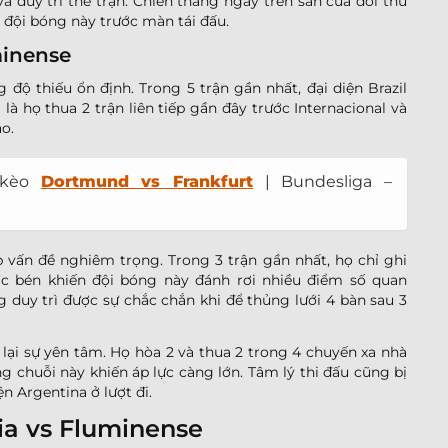
à duy trì thế trận. Chiến thắng ngay trên sân của đối thủ
o đội bóng này trước màn tái đấu.
minense
 độ thiếu ổn định. Trong 5 trận gần nhất, đại diện Brazil
 là họ thua 2 trận liên tiếp gần đây trước Internacional và
o.
 kèo
Dortmund vs Frankfurt
| Bundesliga –
 vấn đề nghiêm trọng. Trong 3 trận gần nhất, họ chỉ ghi
ắc bén khiến đội bóng này đánh rơi nhiều điểm số quan
 duy trì được sự chắc chắn khi để thủng lưới 4 bàn sau 3
ại sự yên tâm. Họ hòa 2 và thua 2 trong 4 chuyến xa nhà
g chuỗi này khiến áp lực càng lớn. Tâm lý thi đấu cũng bị
n Argentina ở lượt đi.
ia vs Fluminense