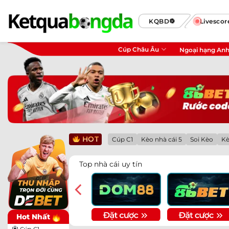
Bỏ
qua
KQBD
Livescor
nội
dung
Cúp Châu Âu
Ngoại hạng An
HOT
Cúp C1
Kèo nhà cái 5
Soi Kèo
Kè
Top nhà cái uy tín
Hot Nhất
Cúp C1