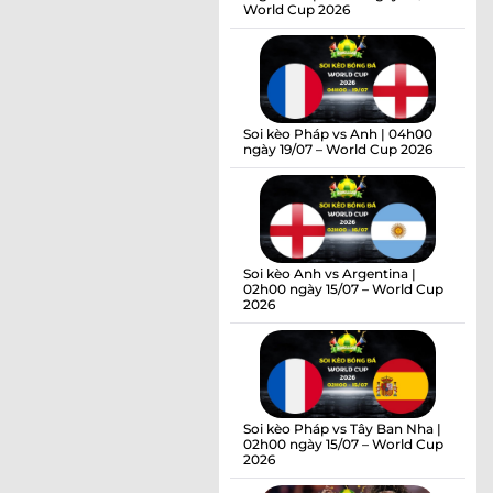
World Cup 2026
Soi kèo Pháp vs Anh | 04h00
ngày 19/07 – World Cup 2026
Soi kèo Anh vs Argentina |
02h00 ngày 15/07 – World Cup
2026
Soi kèo Pháp vs Tây Ban Nha |
02h00 ngày 15/07 – World Cup
2026