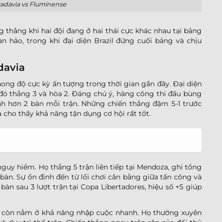
vadavia vs Fluminense
 thẳng khi hai đội đang ở hai thái cực khác nhau tại bảng
n hảo, trong khi đại diện Brazil đứng cuối bảng và chịu
davia
ong độ cực kỳ ấn tượng trong thời gian gần đây. Đại diện
 đó thắng 3 và hòa 2. Đáng chú ý, hàng công thi đấu bùng
ình hơn 2 bàn mỗi trận. Những chiến thắng đậm 5-1 trước
 cho thấy khả năng tận dụng cơ hội rất tốt.
guy hiểm. Họ thắng 5 trận liên tiếp tại Mendoza, ghi tổng
bàn. Sự ổn định đến từ lối chơi cân bằng giữa tấn công và
àn sau 3 lượt trận tại Copa Libertadores, hiệu số +5 giúp
 còn nằm ở khả năng nhập cuộc nhanh. Họ thường xuyên