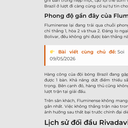
ghi bàn trong hiệp một, tạo lợi thế sớm v
Brazil ở lượt đi càng củng cố sự tự tin ch
Phong độ gần đây của Flu
Fluminense lại đang trải qua chuỗi phong
chỉ thắng 1, hòa 2 và thua 2. Đáng lo ngại
Bolivar, đều không ghi được bàn thắng nà
Bài viết cùng chủ đề:
Soi
09/05/2026
Hàng công của đội bóng Brazil đang gặp
được 1 bàn. Khả năng dứt điểm thiếu s
trọng. Bên cạnh đó, hàng thủ cũng không
lượt trận tại giải đấu.
Trên sân khách, Fluminense không mang l
gần nhất. Việc không thắng trận nào tron
ảnh hưởng sau thất bại trước chính đại diệ
Lịch sử đối đầu Rivadav