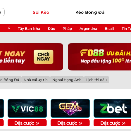
Soi Kèo
Kèo Bóng Đá
e
h
Ý
Tây Ban Nha
Đức
Pháp
Argentina
Brazil
Tin T
o Bóng Đá
Nhà cái uy tín
Ngoại Hạng Anh
Lịch thi đấu