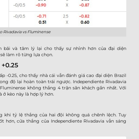
èo Rivadavia vs Fluminense
 bãi và tâm lý lại cho thấy sự nhỉnh hơn của đại diện
sẽ làm rõ từng lựa chọn.
 +0.25
 -0.25, cho thấy nhà cái vẫn đánh giá cao đại diện Brazil
ong độ lại hoàn toàn trái ngược. Independiente Rivadavia
hi Fluminense không thắng 4 trận sân khách gần nhất. Với
 ở kèo này là hợp lý hơn.
 khi tỷ lệ thắng của hai đội không quá chênh lệch. Tuy
tốt hơn, cửa thắng của Independiente Rivadavia vẫn sáng