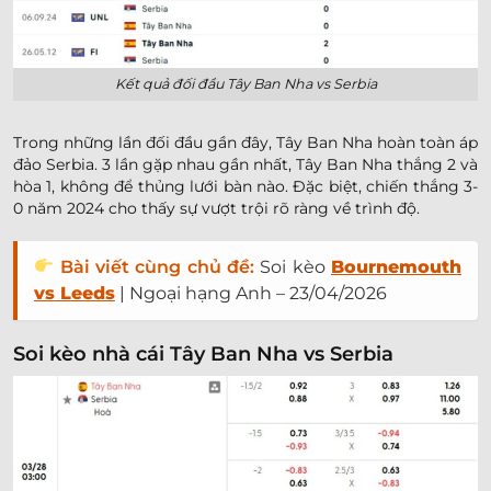
Kết quả đối đầu Tây Ban Nha vs Serbia
Trong những lần đối đầu gần đây, Tây Ban Nha hoàn toàn áp
đảo Serbia. 3 lần gặp nhau gần nhất, Tây Ban Nha thắng 2 và
hòa 1, không để thủng lưới bàn nào. Đặc biệt, chiến thắng 3-
0 năm 2024 cho thấy sự vượt trội rõ ràng về trình độ.
Bài viết cùng chủ đề:
Soi kèo
Bournemouth
vs Leeds
| Ngoại hạng Anh – 23/04/2026
Soi kèo nhà cái Tây Ban Nha vs Serbia