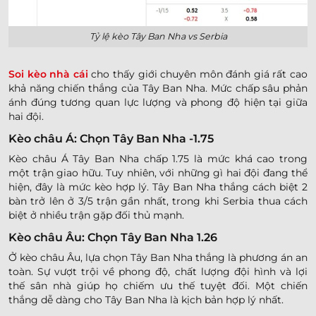
Tỷ lệ kèo Tây Ban Nha vs Serbia
Soi kèo nhà cái
cho thấy giới chuyên môn đánh giá rất cao
khả năng chiến thắng của Tây Ban Nha. Mức chấp sâu phản
ánh đúng tương quan lực lượng và phong độ hiện tại giữa
hai đội.
Kèo châu Á: Chọn Tây Ban Nha -1.75
Kèo châu Á Tây Ban Nha chấp 1.75 là mức khá cao trong
một trận giao hữu. Tuy nhiên, với những gì hai đội đang thể
hiện, đây là mức kèo hợp lý. Tây Ban Nha thắng cách biệt 2
bàn trở lên ở 3/5 trận gần nhất, trong khi Serbia thua cách
biệt ở nhiều trận gặp đối thủ mạnh.
Kèo châu Âu: Chọn Tây Ban Nha 1.26
Ở kèo châu Âu, lựa chọn Tây Ban Nha thắng là phương án an
toàn. Sự vượt trội về phong độ, chất lượng đội hình và lợi
thế sân nhà giúp họ chiếm ưu thế tuyệt đối. Một chiến
thắng dễ dàng cho Tây Ban Nha là kịch bản hợp lý nhất.