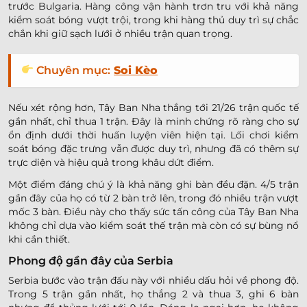
trước Bulgaria. Hàng công vận hành trơn tru với khả năng
kiểm soát bóng vượt trội, trong khi hàng thủ duy trì sự chắc
chắn khi giữ sạch lưới ở nhiều trận quan trọng.
Chuyên mục:
Soi Kèo
Nếu xét rộng hơn, Tây Ban Nha thắng tới 21/26 trận quốc tế
gần nhất, chỉ thua 1 trận. Đây là minh chứng rõ ràng cho sự
ổn định dưới thời huấn luyện viên hiện tại. Lối chơi kiểm
soát bóng đặc trưng vẫn được duy trì, nhưng đã có thêm sự
trực diện và hiệu quả trong khâu dứt điểm.
Một điểm đáng chú ý là khả năng ghi bàn đều đặn. 4/5 trận
gần đây của họ có từ 2 bàn trở lên, trong đó nhiều trận vượt
mốc 3 bàn. Điều này cho thấy sức tấn công của Tây Ban Nha
không chỉ dựa vào kiểm soát thế trận mà còn có sự bùng nổ
khi cần thiết.
Phong độ gần đây của Serbia
Serbia bước vào trận đấu này với nhiều dấu hỏi về phong độ.
Trong 5 trận gần nhất, họ thắng 2 và thua 3, ghi 6 bàn