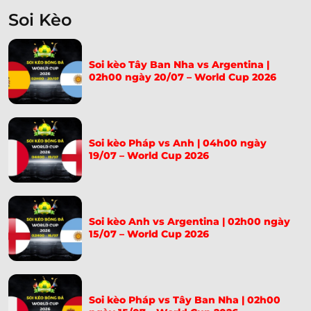
Cup 2026
Soi Kèo
Soi kèo Pháp vs Ma Rốc | 03h00 ngày 10/07 – World
➤
Cup 2026
Soi kèo Tây Ban Nha vs Argentina |
Soi kèo Thụy Sĩ vs Colombia | 03h00 ngày 08/07 –
02h00 ngày 20/07 – World Cup 2026
➤
World Cup 2026
Soi kèo Mexico vs Anh | 07h00 ngày 06/07 – World Cup
➤
2026
Soi kèo Pháp vs Anh | 04h00 ngày
19/07 – World Cup 2026
Soi kèo Argentina vs Cape Verde | 05h00 ngày 04/07 –
➤
World Cup 2026
Soi Kèo Argentina Vs Algeria 08h00 Ngày 17/06: Nhận
➤
Soi kèo Anh vs Argentina | 02h00 ngày
Định
15/07 – World Cup 2026
Soi kèo Dortmund vs Frankfurt | Bundesliga –
➤
09/05/2026
Soi kèo Rivadavia vs Fluminense | Copa Libertadores –
➤
Soi kèo Pháp vs Tây Ban Nha | 02h00
07/05/2026