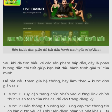
Bốn bước đơn giản để bắt đầu hành trình giải trí tại Zbet
Sau khi đã tìm hiểu về các sản phẩm hấp dẫn, đây là phần
hướng dẫn chi tiết giúp bạn bắt đầu hành trình giải trí của
mình.
Để bắt đầu tham gia hệ thống, hãy làm theo 4 bước đơn
giản sau:
Bước 1: Truy cập trang chủ: Nhấp vào đường link chính
thức và an toàn của nhà cái để vào trang đăng ký.
Bước 2: Điền thông tin đăng ký: Cung cấp các thông tin
cơ bản được yêu cầu như Tên đăng nhập và Mật khẩu. Lưu