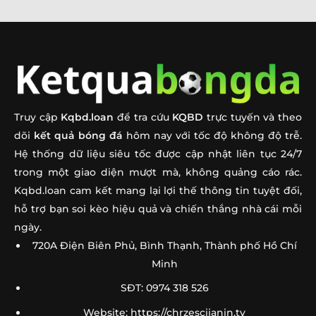
Truy cập
Kqbd.loan
để tra cứu
KQBD
trực tuyến và theo
dõi
kết quả bóng đá
hôm nay với tốc độ không độ trễ.
Hệ thống dữ liệu siêu tốc được cập nhật liên tục 24/7
trong một giao diện mượt mà, không quảng cáo rác.
Kqbd.loan cam kết mang lại lợi thế thông tin tuyệt đối,
hỗ trợ bạn soi kèo hiệu quả và chiến thắng nhà cái mỗi
ngày.
720A Điện Biên Phủ, Bình Thạnh, Thành phố Hồ Chí
Minh
SĐT: 0974 318 526
Website: https://chrzescijanin.tv