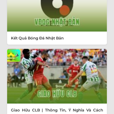
Kết Quả Bóng Đá Nhật Bản
Giao Hữu CLB | Thông Tin, Ý Nghĩa Và Cách