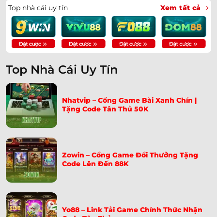
May88 – Link Truy Cập Nhà Cái Châu Âu Uy Tín Mới
Top nhà cái uy tín
➤
Xem tất cả
Nhất
Red88 – Link Chính Thức Tại KQBD | Thưởng Nạp
➤
100% Đến 20Tr
Top Nhà Cái Uy Tín
Sin88 | Đánh Giá Nhà Cái, Link Vào Và Khuyến Mãi
➤
2026
Five88 | Link Đăng Ký Và Đăng Nhập Nhà Cái Chính
Nhatvip – Cổng Game Bài Xanh Chín |
➤
Thức
Tặng Code Tân Thủ 50K
Rik88 – Nhà Cái Uy Tín | Link Trang Chủ Chính Thức
➤
86bet – Link Trang Chủ Chính Thức Và Đăng Ký Nhận
➤
Zowin – Cổng Game Đổi Thưởng Tặng
86k
Code Lên Đến 88K
Vic88 – Trang Chủ Tải App Và Đăng Ký Chính Thức
➤
Fo88 | Link Vào Nhà Cái – Nhận Ngay Code Tân Thủ
➤
Yo88 – Link Tải Game Chính Thức Nhận
88k