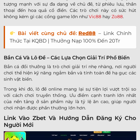
tượng mạnh với sự đa dạng về chủ đề, từ phiêu lưu, thần
thoại đến hoa quả cổ điển. Các trò chơi này có sức hút
không kém gì các cổng game lớn như
Vic88
hay
Zo88
.
Bài viết cùng chủ đề:
Red88
– Link Chính
Thức Tại KQBD | Thưởng Nạp 100% Đến 20Tr
Bắn Cá Và Lô Đề – Các Lựa Chọn Giải Trí Phổ Biến
Bắn cá đổi thưởng là trò chơi giải trí nhẹ nhàng, nơi người
chơi thể hiện kỹ năng ngắm bắn và tính toán để hạ gục các
sinh vật biển.
Trong khi đó, lô đề online mang lại sự tiện lợi vượt trội so
với cách chơi truyền thống. Ưu điểm cạnh tranh lớn nhất
của nền tảng ở sản phẩm này là tỷ lệ ăn cao, giúp người
chơi nhận được phần thưởng lớn hơn.
Link Vào Zbet Và Hướng Dẫn Đăng Ký Cho
Người Mới